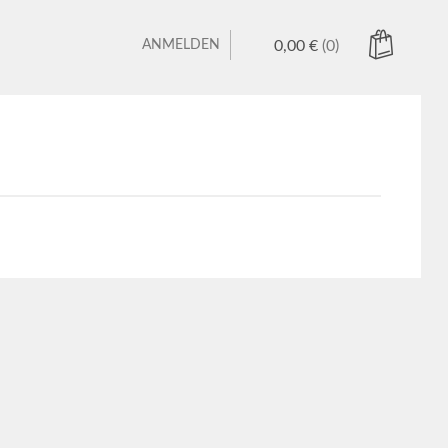
ANMELDEN
0,00
€
(0)
 befinden sich keine Produkte im Warenkorb.